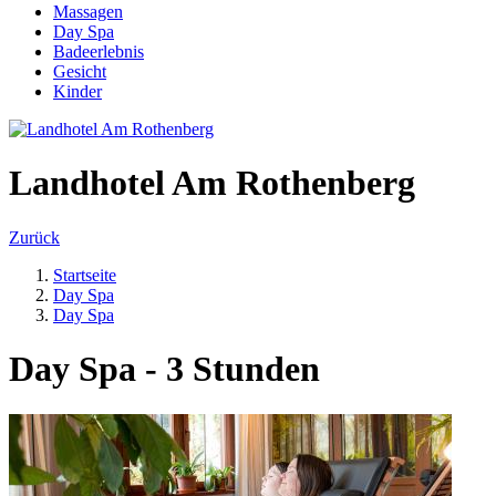
Massagen
Day Spa
Badeerlebnis
Gesicht
Kinder
Landhotel Am Rothenberg
Zurück
Startseite
Day Spa
Day Spa
Day Spa - 3 Stunden