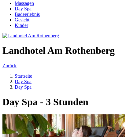
Massagen
Day Spa
Badeerlebnis
Gesicht
Kinder
Landhotel Am Rothenberg
Zurück
Startseite
Day Spa
Day Spa
Day Spa - 3 Stunden